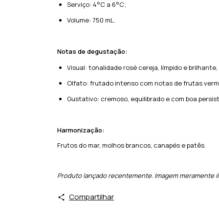
Serviço: 4°C a 6°C;
Volume: 750 mL.
Notas de degustação:
Visual: tonalidade rosé cereja, límpido e brilhante
Olfato: frutado intenso com notas de frutas verm
Gustativo: cremoso, equilibrado e com boa persis
Harmonização:
Frutos do mar, molhos brancos, canapés e patês.
Produto lançado recentemente. Imagem meramente ilu
Compartilhar