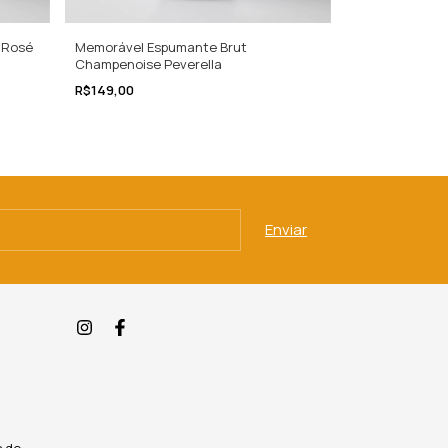
Memorável Espumante Brut
 Rosé
Combo: 3 Esp
Champenoise Peverella
Brut Peverella
Rosé
R$149,00
R$249,90
R$289,90
s de