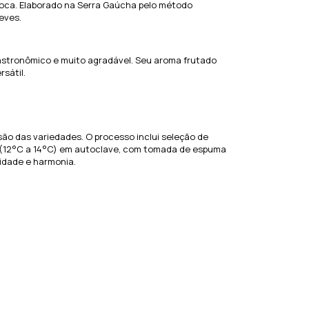
boca. Elaborado na Serra Gaúcha pelo método
eves.
astronômico e muito agradável. Seu aroma frutado
sátil.
o das variedades. O processo inclui seleção de
 (12°C a 14°C) em autoclave, com tomada de espuma
idade e harmonia.