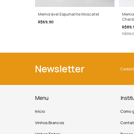
a – Explorando
Memor
Memorável Espumante Moscatel
Chard
R$69,90
R$89,
R$99,
Newsletter
Cadast
Menu
Instit
Início
Como g
Vinhos Brancos
Conta
Vinhos Tintos
Trocas