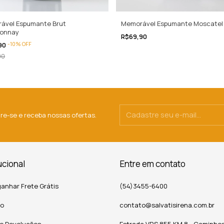
Memorável Espumante Moscatel
ável Espumante Brut
onnay
R$69,90
-
10
%
OFF
90
90
re-se e receba nossas ofertas.
ucional
Entre em contato
anhar Frete Grátis
(54)3455-6400
to
contato@salvatisirena.com.br
 e Devoluções
Estrada VRS 855 KM 8 - Caminho