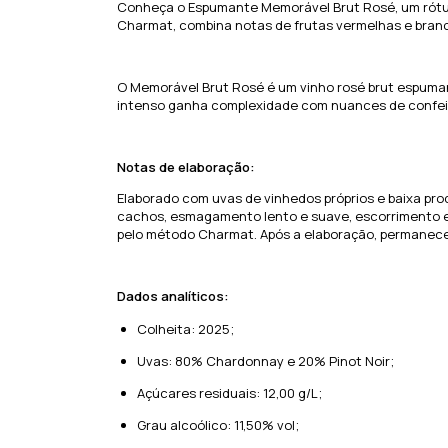
Conheça o Espumante Memorável Brut Rosé, um rótulo
Charmat, combina notas de frutas vermelhas e brancas
O Memorável Brut Rosé é um vinho rosé brut espuma
intenso ganha complexidade com nuances de confeita
Notas de elaboração:
Elaborado com uvas de vinhedos próprios e baixa pr
cachos, esmagamento lento e suave, escorrimento e
pelo método Charmat. Após a elaboração, permanece
Dados analíticos:
Colheita: 2025;
Uvas: 80% Chardonnay e 20% Pinot Noir;
Açúcares residuais: 12,00 g/L;
Grau alcoólico: 11,50% vol;