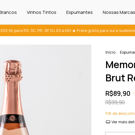
 Brancos
Vinhos Tintos
Espumantes
Nossas Marca
 R$39,90 para RS, SC, PR, SP, RJ, ES e MG 🔥 Frete grátis para sul e sudes
Início
.
Espuma
Memor
Brut 
R$89,90
-
R$99,90
5% de descont
Ver mais det