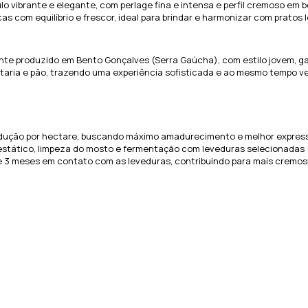
 vibrante e elegante, com perlage fina e intensa e perfil cremoso em 
 com equilíbrio e frescor, ideal para brindar e harmonizar com pratos l
nte produzido em Bento Gonçalves (Serra Gaúcha), com estilo jovem, g
ria e pão, trazendo uma experiência sofisticada e ao mesmo tempo ver
odução por hectare, buscando máximo amadurecimento e melhor expressã
stático, limpeza do mosto e fermentação com leveduras selecionadas
 3 meses em contato com as leveduras, contribuindo para mais cremos