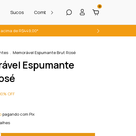
0
s
Sucos
Combos com descontos exclusivos
Vinhos
te acima de R$449,00*
ntes
.
Memorável Espumante Brut Rosé
ável Espumante
Rosé
10
%
OFF
o
pagando com Pix
alhes