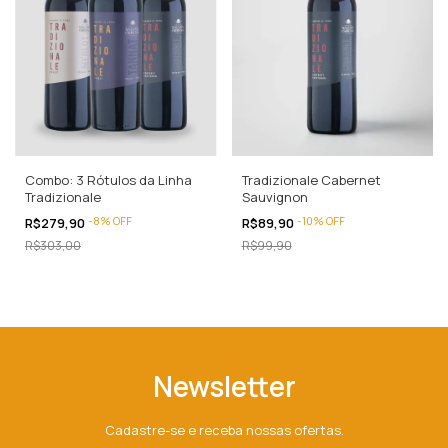
Combo: 3 Rótulos da Linha
Tradizionale Cabernet
Tradizionale
Sauvignon
-
8
%
OFF
-
10
%
OFF
R$279,90
R$89,90
R$303,00
R$99,90
Newsletter
Cadastre-se e receba nossas ofertas.