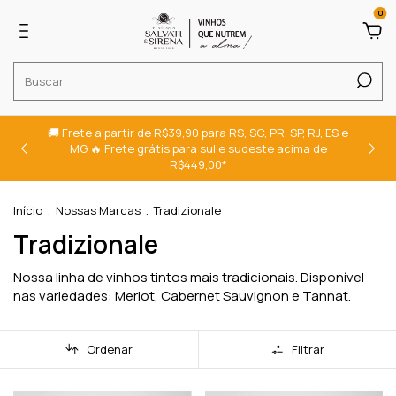
0
🚚 Frete a partir de R$39,90 para RS, SC, PR, SP, RJ, ES e
MG 🔥 Frete grátis para sul e sudeste acima de
R$449,00*
Início
.
Nossas Marcas
.
Tradizionale
Tradizionale
Nossa linha de vinhos tintos mais tradicionais. Disponível
nas variedades: Merlot, Cabernet Sauvignon e Tannat.
Ordenar
Filtrar