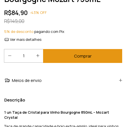
R$84,90
-
43
%
OFF
R$149,00
5% de desconto
pagando com Pix
Ver mais detalhes
Meios de envio
Descrição
1 un Taça de Cristal para Vinho Bourgogne 850mL – Mozart
Crystal
Taça de grande capacidade e bojo extra-amplo, ideal para vinhos