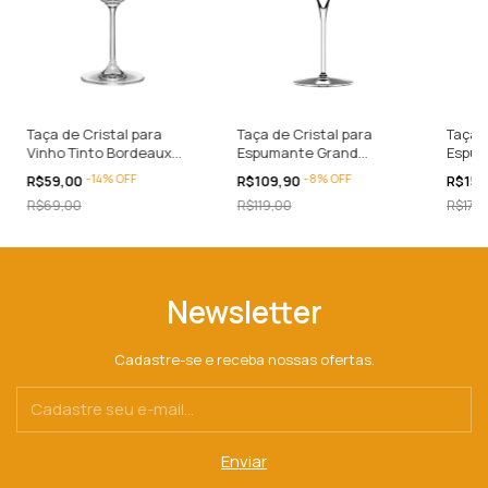
Taça de Cristal para
Taça de Cristal para
Taça d
Vinho Tinto Bordeaux
Espumante Grand
Espum
Forever Classic Oxford
Balloon Italesse 380mL
c/ 7 
-
14
%
OFF
-
8
%
OFF
R$59,00
R$109,90
R$159
660mL Personalizada
Itale
R$69,00
R$119,00
R$179
Newsletter
Cadastre-se e receba nossas ofertas.