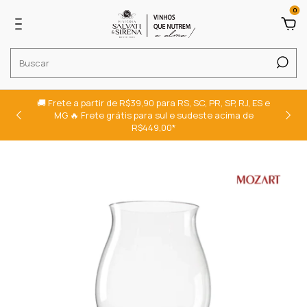
0
🚚 Frete a partir de R$39,90 para RS, SC, PR, SP, RJ, ES e
MG 🔥 Frete grátis para sul e sudeste acima de
R$449,00*