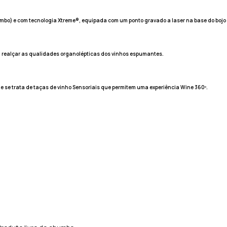
humbo) e com tecnologia Xtreme®,
equipada com um ponto gravado a laser na base do bojo 
a realçar as qualidades organolépticas dos vinhos espumantes.
e se trata de taças de vinho Sensoriais que permitem uma experiência Wine 360º.