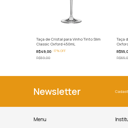
o Tinto
Taça de Cristal para Vinho Tinto Slim
Taça d
c Oxford
Classic Oxford 450mL
Oxfor
-
17
%
OFF
R$49,00
R$55,
R$59,00
R$65,
Newsletter
Cadast
Menu
Instit