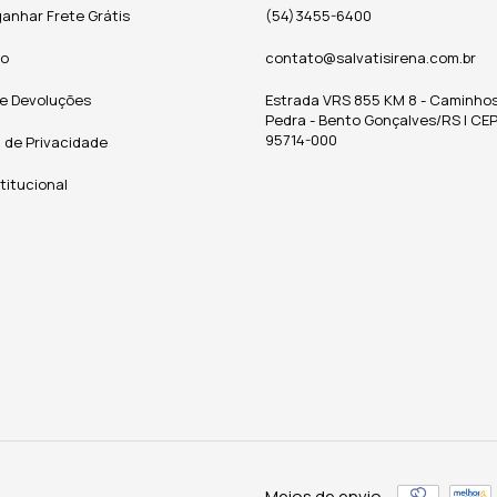
anhar Frete Grátis
(54)3455-6400
to
contato@salvatisirena.com.br
 e Devoluções
Estrada VRS 855 KM 8 - Caminho
Pedra - Bento Gonçalves/RS | CEP
95714-000
a de Privacidade
stitucional
Meios de envio