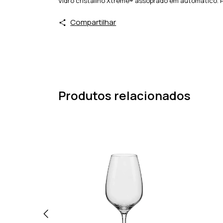
Vidro cristalino Xtreme® assoprado em automático. P
Compartilhar
Produtos relacionados