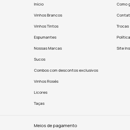
Início
Como g
Vinhos Brancos
Conta
Vinhos Tintos
Trocas
Espumantes
Polític
Nossas Marcas
Site In
Sucos
Combos com descontos exclusivos
Vinhos Rosés
Licores
Taças
Meios de pagamento