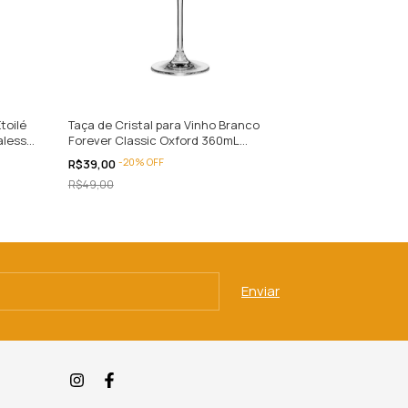
toilé
Taça de Cristal para Vinho Branco
Taça de Crista
alesse
Forever Classic Oxford 360mL
Classic Oxfor
Personalizada
-
20
%
OFF
-
13
%
O
R$39,00
R$39,00
R$49,00
R$45,00