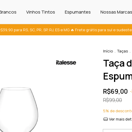
 Brancos
Vinhos Tintos
Espumantes
Nossas Marca
 R$39,90 para RS, SC, PR, SP, RJ, ES e MG 🔥 Frete grátis para sul e sudes
Início
.
Taças
.
Taça d
Espum
R$69,00
-
R$99,00
5% de descont
Ver mais det