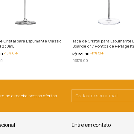
e Cristal para Espumante Classic
Taça de Cristal para Espumante E
d 230mL
Sparkle c/ 7 Pontos de Perlage It
480mL
-
15
%
OFF
-
11
%
OFF
00
R$159,90
00
R$179,00
re-se e receba nossas ofertas.
ucional
Entre em contato