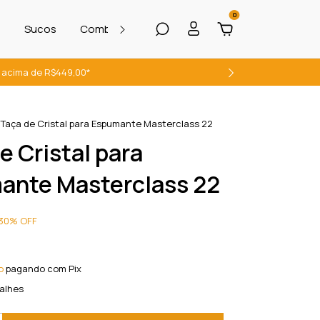
0
s
Sucos
Combos com descontos exclusivos
Vinhos
te acima de R$449,00*
Taça de Cristal para Espumante Masterclass 22
e Cristal para
ante Masterclass 22
30
%
OFF
o
pagando com Pix
alhes